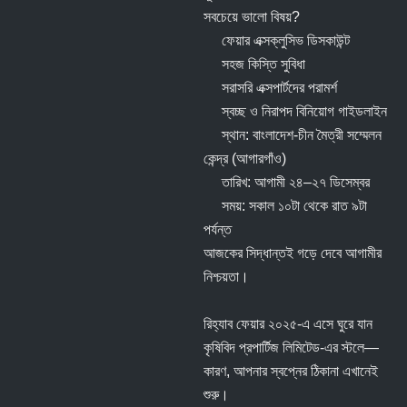
সবচেয়ে ভালো বিষয়?
ফেয়ার এক্সক্লুসিভ ডিসকাউন্ট
সহজ কিস্তি সুবিধা
সরাসরি এক্সপার্টদের পরামর্শ
স্বচ্ছ ও নিরাপদ বিনিয়োগ গাইডলাইন
স্থান: বাংলাদেশ-চীন মৈত্রী সম্মেলন
কেন্দ্র (আগারগাঁও)
তারিখ: আগামী ২৪–২৭ ডিসেম্বর
সময়: সকাল ১০টা থেকে রাত ৯টা
পর্যন্ত
আজকের সিদ্ধান্তই গড়ে দেবে আগামীর
নিশ্চয়তা।
রিহ্যাব ফেয়ার ২০২৫-এ এসে ঘুরে যান
কৃষিবিদ প্রপার্টিজ লিমিটেড-এর স্টলে—
কারণ, আপনার স্বপ্নের ঠিকানা এখানেই
শুরু।