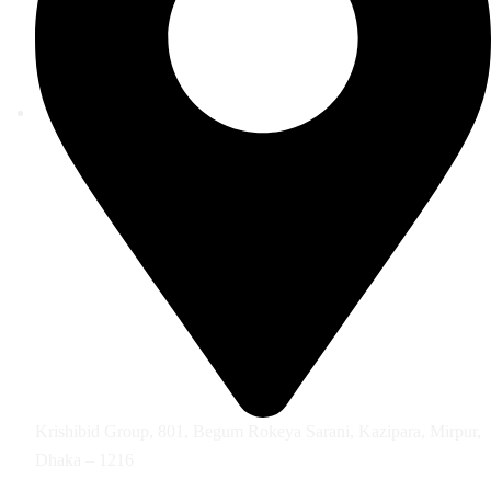
Krishibid Group, 801, Begum Rokeya Sarani, Kazipara, Mirpur,
Dhaka – 1216