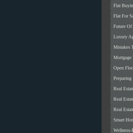
Flat Buyi
Flat For S
Future Of
Luxury Ap
Mistakes 
Mortgage 
Open Floo
Preparing
Real Esta
Real Esta
Real Esta
Smart Ho
Wellness-