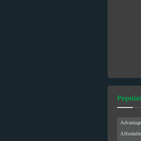
Popula
Advantage
Affordabl