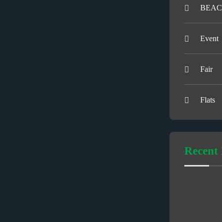
BEAC
Event
Fair
Flats
Recent 