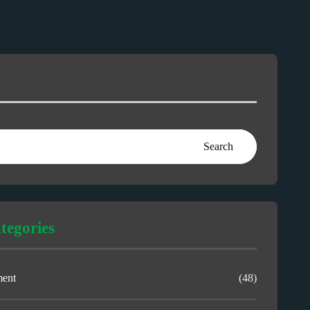
Search
tegories
ment
(48)