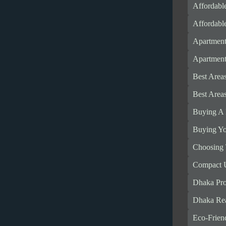
Affordabl
Affordabl
Apartment
Apartments
Best Area
Best Area
Buying A 
Buying Yo
Choosing 
Compact U
Dhaka Pro
Dhaka Rea
Eco-Frien