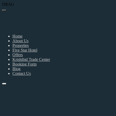
DRAG
Home
About Us
Properties
Five Star Hotel
Offers
Krishibid Trade Center
Booking Form
Blog
Contact Us