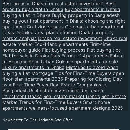
Best areas in Dhaka for real estate investment
Best
areas to buy a flat in Dhaka
Buy apartments in Dhaka
Buying a flat in Dhaka
Buying property in Bangladesh
buying your first apartment in Dhaka
choosing the right
apartment
Co-living spaces
Compact urban apartment
ideas
Detailed area plan definition
Dhaka property
market analysis
Dhaka real estate investment
Dhaka real
estate market
Eco-friendly apartments
First-time
homebuyer guide
Flat buying process
Flat buying tips
Flat for sale in Dhaka
flats
Future of Apartments
Future
of Apartments in Urban
Gulshan apartments for sale
Luxury apartments in Dhaka
Mistakes to avoid when
buying a flat
Mortgage Tips for First-Time Buyers
open
floor plan apartments 2025
Preparing for Closing Day
as a First-Time Buyer
Real Estate Companies in
Bangladesh
Real estate investment
Real estate
investment Dhaka
Real estate market trends
Real Estate
Market Trends for First-Time Buyers
Smart home
apartments
wellness-focused apartment designs 2025
Newsletter To Get Updated And Offer