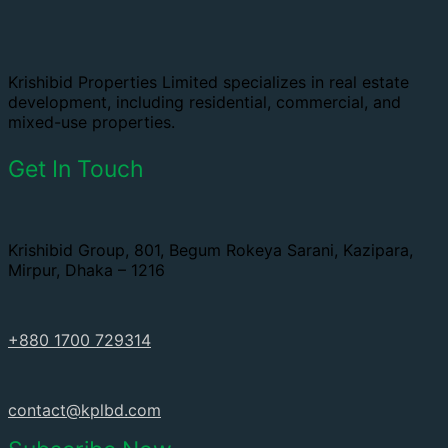
Krishibid Properties Limited specializes in real estate
development, including residential, commercial, and
mixed-use properties.
Get In Touch
Krishibid Group, 801, Begum Rokeya Sarani, Kazipara,
Mirpur, Dhaka – 1216
+880 1700 729314
contact@kplbd.com