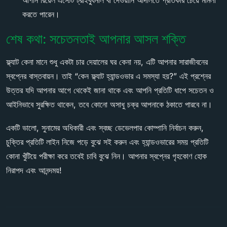
আপনি রিয়েল এস্টেট ট্রাইব্যুনাল বা দেওয়ানি আদালতে প্রতিকার চেয়ে মামলা
করতে পারেন।
শেষ কথা: সচেতনতাই আপনার আসল শক্তি
ফ্ল্যাট কেনা মানে শুধু একটা চার দেয়ালের ঘর কেনা নয়, এটি আপনার সারাজীবনের
স্বপ্নের বাস্তবায়ন। তাই “কেন ফ্ল্যাট হ্যান্ডওভার এ সমস্যা হয়?” এই প্রশ্নের
উত্তর যদি আপনার আগে থেকেই জানা থাকে এবং আপনি প্রতিটি ধাপে সচেতন ও
আইনিভাবে সুরক্ষিত থাকেন, তবে কোনো অসাধু চক্র আপনাকে ঠকাতে পারবে না।
একটি ভালো, সুনামের অধিকারী এবং স্বচ্ছ ডেভেলপার কোম্পানি নির্বাচন করুন,
চুক্তির প্রতিটি লাইন নিজে পড়ে বুঝে সই করুন এবং হ্যান্ডওভারের সময় প্রতিটি
কোনা খুঁটিয়ে পরীক্ষা করে তবেই চাবি বুঝে নিন। আপনার স্বপ্নের গৃহকোণ হোক
নিরাপদ এবং আনন্দময়!