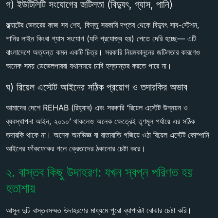
গ) ইউটিলিটি সংযোগের জটিলতা (বিদ্যুৎ, গ্যাস, পানি)
ফ্ল্যাটের ভেতরের কাজ সব শেষ, কিন্তু সরকারি দপ্তর থেকে বিদ্যুৎ সাব-স্টেশন,
পানির লাইন কিংবা গ্যাস সংযোগ (যদি প্রযোজ্য হয়) পেতে দেরি হচ্ছে— এটি
বাংলাদেশে অত্যন্ত কমন একটি চিত্র। সরকারি নিয়মকানুনের জটিলতার কারণেও
অনেক সময় ডেভেলপাররা যথাসময়ে চাবি হস্তান্তর করতে পারে না।
ঘ) রিয়েল এস্টেট আইনের সঠিক প্রয়োগ ও তদারকির অভাব
আমাদের দেশে REHAB (রিহ্যাব) এবং সরকারি ‘রিয়েল এস্টেট উন্নয়ন ও
ব্যবস্থাপনা আইন, ২০১০’ থাকলেও অনেক ক্ষেত্রেই তৃণমূল পর্যায়ে এর সঠিক
তদারকি থাকে না। অনেক অনভিজ্ঞ বা রাতারাতি গজিয়ে ওঠা রিয়েল এস্টেট কোম্পানি
আইনের ফাঁকফোকর গলে ক্রেতাদের ঠকানোর চেষ্টা করে।
২. বাস্তব কিছু উদাহরণ: যখন স্বপ্ন পরিণত হয়
হতাশায়
আসুন দুটি বাস্তবসম্মত উদাহরণের মাধ্যমে পুরো ব্যাপারটা বোঝার চেষ্টা করি।