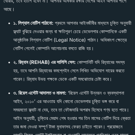
ঘোরায়, তবে হতাশ হবেন না। আপনার অধিকার রক্ষায় দেশের আইন আপনার পাশে
আছে।
১. লিগ্যাল নোটিশ পাঠানো:
প্রথমে আপনার আইনজীবীর মাধ্যমে চুক্তি অনুযায়ী
ফ্ল্যাট বুঝিয়ে দেওয়ার জন্য বা ক্ষতিপূরণ চেয়ে ডেভেলপার কোম্পানিকে একটি
আনুষ্ঠানিক লিগ্যাল নোটিশ (Legal Notice) পাঠান। অধিকাংশ ক্ষেত্রে
নোটিশ পেলেই কোম্পানি আলোচনায় বসতে রাজি হয়।
২. রিহ্যাব (REHAB) এর সালিশি সেল:
কোম্পানিটি যদি রিহ্যাবের সদস্য
হয়, তবে আপনি রিহ্যাবের কমপ্লেইন সেলে লিখিত অভিযোগ দায়ের করতে
পারেন। রিহ্যাব উভয় পক্ষকে ডেকে একটি সমঝোতার চেষ্টা করে।
৩. রিয়েল এস্টেট আদালত ও মামলা:
‘রিয়েল এস্টেট উন্নয়ন ও ব্যবস্থাপনা
আইন, ২০১০’ এর আওতায় যদি কোনো ডেভেলপার চুক্তি ভঙ্গ করে বা
সময়মতো ফ্ল্যাট না দেয়, তবে তা ফৌজদারি অপরাধ হিসেবে গণ্য হতে পারে।
আইন অনুযায়ী, চুক্তির মেয়াদ শেষ হওয়ার পর তিন মাসের নোটিশ দিয়ে ক্রেতা
তার জমা দেওয়া সম্পূর্ণ টাকা মুনাফাসহ ফেরত চাইতে পারেন। প্রয়োজনে