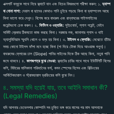
এক্সপার্ট বন্ধুকে সাথে নিয়ে ফ্ল্যাটে যান এবং নিচের বিষয়গুলো পরীক্ষা করুন: ১.
ড্যাম্প
বা নোনা লাগা:
দেয়াল বা ছাদের কোথাও পানি চুইয়ে পড়ছে কিনা বা ড্যাম্পনেস আছে
কিনা ভালো করে দেখুন। বিশেষ করে বাথরুম এবং রান্নাঘরের পাইপলাইনের
জয়েন্টগুলো চেক করুন। ২.
ফিটিংস ও ওয়্যারিং:
সুইচবোর্ড, প্লাগ পয়েন্ট, মেইন
সার্কিট ব্রেকার ঠিকমতো কাজ করছে কিনা। দরজার লক, জানালার গ্লাস ও থাই
অ্যালুমিনিয়াম স্মুথলি খোলে ও বন্ধ হয় কিনা। ৩.
টাইলস ও ফ্লোরিং:
মেঝেতে হাঁটার
সময় কোনো টাইলস ফাঁপা মনে হচ্ছে কিনা (পা দিয়ে টোকা দিয়ে আওয়াজ শুনুন)।
বাথরুমের ফ্লোরের ঢাল (Slope) পানির লাইনের দিকে ঠিক আছে কিনা, নতুবা পানি
জমে থাকবে। ৪.
কাগজপত্র বুঝে নেওয়া:
ফ্ল্যাটের চাবির সাথে সাথে ইউটিলিটি বিলের
কপি, মিটারের মালিকানা পরিবর্তনের ফর্ম, কমন স্পেসের হিসেব এবং বিল্ডিংয়ের
আর্কিটেকচারাল ও স্ট্রাকচারাল ড্রয়িংয়ের কপি বুঝে নিন।
৪. সমস্যা যদি হয়েই যায়, তবে আইনি সমাধান কী?
(Legal Remedies)
যদি আপনার ডেভেলপার কোম্পানি সব চুক্তি ভঙ্গ করে মাসের পর মাস আপনাকে