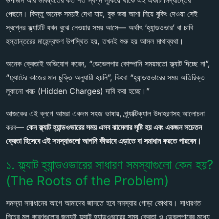
উপার্জন আর ভবিষ্যতের কত শত স্বপ্ন লুকিয়ে থাকে এই একটি সিদ্ধান্তের
পেছনে। কিন্তু অনেক সময়ই দেখা যায়, বুক ভরা আশা নিয়ে বুকিং দেওয়া সেই
স্বপ্নের ফ্ল্যাটটি যখন বুঝে নেওয়ার সময় আসে— অর্থাৎ ‘হ্যান্ডওভার’ বা চাবি
হস্তান্তরের মাহেন্দ্রক্ষণ উপস্থিত হয়, তখনই শুরু হয় আসল মাথাব্যথা।
অনেক ক্রেতাই অভিযোগ করেন, “ডেভেলপার কোম্পানি সময়মতো ফ্ল্যাট দিচ্ছে না”,
“ফ্ল্যাটের কাজের মান চুক্তি অনুযায়ী হয়নি”, কিংবা “হ্যান্ডওভারের সময় অতিরিক্ত
লুকানো খরচ (Hidden Charges) দাবি করা হচ্ছে।”
আজকের এই ব্লগে আমরা একদম সহজ ভাষায়, প্র্যাক্টিক্যাল উদাহরণসহ আলোচনা
করব—
কেন ফ্ল্যাট হ্যান্ডওভারের সময় এসব ঝামেলার সৃষ্টি হয় এবং একজন সচেতন
ক্রেতা হিসেবে এই সমস্যাগুলো আপনি কীভাবে এড়াতে বা সমাধান করতে পারবেন।
১. ফ্ল্যাট হ্যান্ডওভারের সাধারণ সমস্যাগুলো কেন হয়?
(The Roots of the Problem)
সমস্যা সমাধানের আগে আমাদের জানতে হবে সমস্যার গোড়া কোথায়। সাধারণত
নিচের মূল কারণগুলোর জন্যই ফ্ল্যাট হ্যান্ডওভারের সময় ক্রেতা ও ডেভলপারের মধ্যে