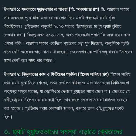
উদাহরণ ১: সময়মতো হ্যান্ডওভার না পাওয়া (মি. আরফানের গল্প)
মি. আরফান সাহেব
তার অবসরের পুরো টাকা এবং ব্যাংক লোন নিয়ে একটি প্রজেক্টে ফ্ল্যাট বুকিং
দিয়েছিলেন। চুক্তিনামা অনুযায়ী ২০২৩ সালের ডিসেম্বরের মধ্যে ফ্ল্যাট বুঝিয়ে
দেওয়ার কথা। কিন্তু এখন ২০২৬ সাল, অথচ প্রজেক্টের প্লাস্টারিং এবং রঙের কাজ
এখনো বাকি। আরফান সাহেব একদিকে ব্যাংকের চড়া সুদ দিচ্ছেন, অন্যদিকে প্রতি
মাসে মোটা অঙ্কের ভাড়া বাসায় থাকছেন। ডেভেলপার কোম্পানি শুধু বারবার “সামনের
মাসে দেব” বলে সময় পার করছে।
উদাহরণ ২: নিম্নমানের কাজ ও ফিটিংসের গড়মিল (মিসেস সাবিহার গল্প)
মিসেস সাবিহা
যখন ফ্ল্যাট বুঝে নিতে গেলেন, তখন দেখলেন বাথরুমের এবং রান্নাঘরের ফিটিংসগুলো
অত্যন্ত সস্তা মানের, যা ব্রোশিওরে দেখানো ব্র্যান্ডের সাথে মেলে না। মেঝেতে যে
নামী ব্র্যান্ডের টাইলস দেওয়ার কথা ছিল, তার বদলে লোকাল সাধারণ টাইলস ব্যবহার
করা হয়েছে। প্রতিবাদ করায় কোম্পানি জানাল, বাজারে তখন ওই ব্র্যান্ডের সংকট
ছিল।
৩. ফ্ল্যাট হ্যান্ডওভারের সমস্যা এড়াতে ক্রেতাদের