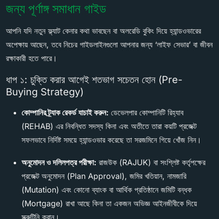
জন্য পূর্ণাঙ্গ সমাধান গাইড
আপনি যদি নতুন ফ্ল্যাট কেনার কথা ভাবছেন বা অলরেডি বুকিং দিয়ে হ্যান্ডওভারের
অপেক্ষায় আছেন, তবে নিচের গাইডলাইনগুলো আপনার জন্য ‘লাইফ সেভার’ বা জীবন
রক্ষাকারী হতে পারে।
ধাপ ১: চুক্তি করার আগেই শতভাগ সচেতন হোন (Pre-
Buying Strategy)
কোম্পানির ট্র্যাক রেকর্ড যাচাই করুন:
ডেভেলপার কোম্পানিটি রিহ্যাব
(REHAB) এর নিবন্ধিত সদস্য কিনা এবং অতীতে তারা কয়টি প্রজেক্ট
সফলভাবে নির্দিষ্ট সময়ে হ্যান্ডওভার করেছে তা সরজমিনে গিয়ে খোঁজ নিন।
অনুমোদন ও দলিলপত্র পরীক্ষা:
রাজউক (RAJUK) বা সংশ্লিষ্ট কর্তৃপক্ষের
প্রজেক্ট অনুমোদন (Plan Approval), জমির খতিয়ান, নামজারি
(Mutation) এবং কোনো ব্যাংক বা আর্থিক প্রতিষ্ঠানে জমিটি বন্ধক
(Mortgage) রাখা আছে কিনা তা একজন অভিজ্ঞ আইনজীবীকে দিয়ে
স্ক্রুটিনি করান।