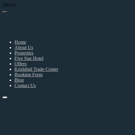
DRAG
Home
About Us
Properties
Five Star Hotel
Offers
Krishibid Trade Center
Booking Form
Blog
Contact Us