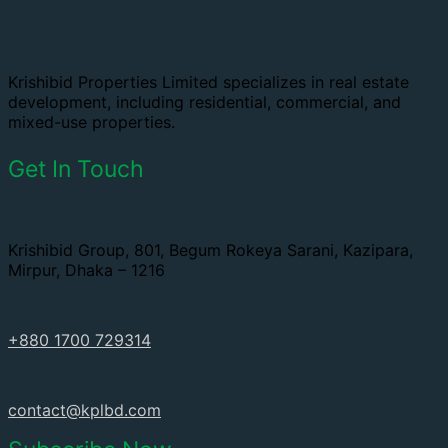
Krishibid Properties Limited specializes in real estate
development, including residential, commercial, and
mixed-use properties.
Get In Touch
Krishibid Group, 801, Begum Rokeya Sarani, Kazipara,
Mirpur, Dhaka – 1216
+880 1700 729314
contact@kplbd.com