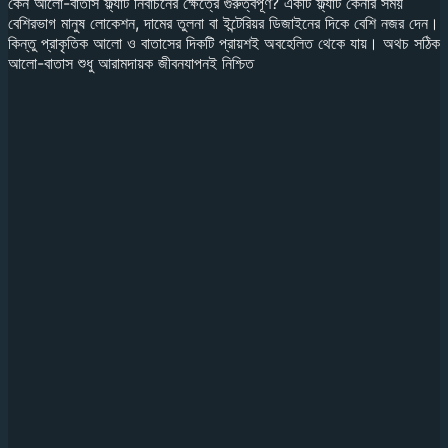
কেন আলো-বাতাস ফ্ল্যাট নির্বাচনের ক্ষেত্রে গুরুত্বপূর্ণ? একটি ফ্ল্যাট কেনার সময়
বেশিরভাগ মানুষ লোকেশন, দামের তুলনা বা ইন্টেরিয়র ডিজাইনের দিকে বেশি নজর দেন।
কিন্তু প্রাকৃতিক আলো ও বাতাসের দিকটি প্রায়শই অবহেলিত থেকে যায়। অথচ সঠিক
আলো-বাতাস শুধু আরামদায়ক জীবনযাপনই নিশ্চিত