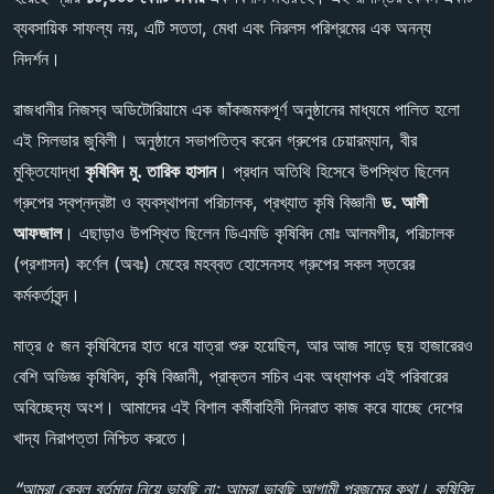
ব্যবসায়িক সাফল্য নয়, এটি সততা, মেধা এবং নিরলস পরিশ্রমের এক অনন্য
নিদর্শন।
রাজধানীর নিজস্ব অডিটোরিয়ামে এক জাঁকজমকপূর্ণ অনুষ্ঠানের মাধ্যমে পালিত হলো
এই সিলভার জুবিলী। অনুষ্ঠানে সভাপতিত্ব করেন গ্রুপের চেয়ারম্যান, বীর
মুক্তিযোদ্ধা
কৃষিবিদ
মু
.
তারিক
হাসান
। প্রধান অতিথি হিসেবে উপস্থিত ছিলেন
গ্রুপের স্বপ্নদ্রষ্টা ও ব্যবস্থাপনা পরিচালক, প্রখ্যাত কৃষি বিজ্ঞানী
ড
.
আলী
আফজাল
। এছাড়াও উপস্থিত ছিলেন ডিএমডি কৃষিবিদ মোঃ আলমগীর, পরিচালক
(প্রশাসন) কর্ণেল (অবঃ) মেহের মহব্বত হোসেনসহ গ্রুপের সকল স্তরের
কর্মকর্তাবৃন্দ।
মাত্র ৫ জন কৃষিবিদের হাত ধরে যাত্রা শুরু হয়েছিল, আর আজ সাড়ে ছয় হাজারেরও
বেশি অভিজ্ঞ কৃষিবিদ, কৃষি বিজ্ঞানী, প্রাক্তন সচিব এবং অধ্যাপক এই পরিবারের
অবিচ্ছেদ্য অংশ। আমাদের এই বিশাল কর্মীবাহিনী দিনরাত কাজ করে যাচ্ছে দেশের
খাদ্য নিরাপত্তা নিশ্চিত করতে।
“
আমরা
কেবল
বর্তমান
নিয়ে
ভাবছি
না
;
আমরা
ভাবছি
আগামী
প্রজন্মের
কথা।
কৃষিবিদ