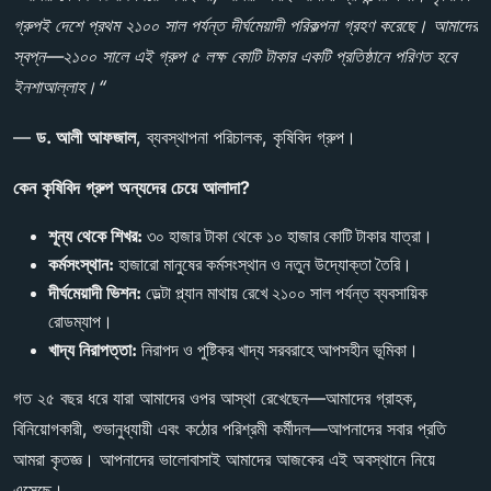
গ্রুপই
দেশে
প্রথম
২১০০
সাল
পর্যন্ত
দীর্ঘমেয়াদী
পরিকল্পনা
গ্রহণ
করেছে।
আমাদের
স্বপ্ন
—
২১০০
সালে
এই
গ্রুপ
৫
লক্ষ
কোটি
টাকার
একটি
প্রতিষ্ঠানে
পরিণত
হবে
ইনশাআল্লাহ।
“
—
ড
.
আলী
আফজাল
, ব্যবস্থাপনা পরিচালক, কৃষিবিদ গ্রুপ।
কেন
কৃষিবিদ
গ্রুপ
অন্যদের
চেয়ে
আলাদা
?
শূন্য
থেকে
শিখর
:
৩০ হাজার টাকা থেকে ১০ হাজার কোটি টাকার যাত্রা।
কর্মসংস্থান
:
হাজারো মানুষের কর্মসংস্থান ও নতুন উদ্যোক্তা তৈরি।
দীর্ঘমেয়াদী
ভিশন
:
ডেল্টা প্ল্যান মাথায় রেখে ২১০০ সাল পর্যন্ত ব্যবসায়িক
রোডম্যাপ।
খাদ্য
নিরাপত্তা
:
নিরাপদ ও পুষ্টিকর খাদ্য সরবরাহে আপসহীন ভূমিকা।
গত ২৫ বছর ধরে যারা আমাদের ওপর আস্থা রেখেছেন—আমাদের গ্রাহক,
বিনিয়োগকারী, শুভানুধ্যায়ী এবং কঠোর পরিশ্রমী কর্মীদল—আপনাদের সবার প্রতি
আমরা কৃতজ্ঞ। আপনাদের ভালোবাসাই আমাদের আজকের এই অবস্থানে নিয়ে
এসেছে।