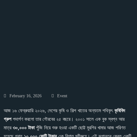
February 16, 2026
Event
আজ ১৬ ফেব্রুয়ারি ২০২৬, দেশের কৃষি ও শিল্প খাতের অন্যতম পথিকৃৎ
কৃষিবিদ
গ্রুপ
পদার্পণ করলো তার গৌরবের ২৫ বছরে। ২০০১ সালে এক বুক স্বপ্ন আর
মাত্র
৩০
,
০০০
টাকা
পুঁজি নিয়ে শুরু হওয়া একটি ছোট্ট মুরগির খামার আজ পরিণত
হয়েছে প্রায়
১০
,
০০০
কোটি
টাকার
এক বিশাল মহীরুহে। এই রূপান্তর কেবল একটি